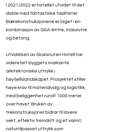
I 2021/2022 er hotellet utvidet til det
doble med fantastiske fasiliteter.
Bærekonstruksjonene er laget i en
kombinasjon av GSA-limtre, massivtre
og betong.
Utvidelsen av Skarsnuten Hotell har
videreført byggets markante
arkitektoniske uttrykk i
høyfjellslandskapet. Prosjektet stiller
høye krav til materialvalg og logistikk,
med beliggenhet rundt 1000 meter
over havet. Bruken av
trekonstruksjoner bidrar til lavere
vekt, effektiv fremdrift og et varmt,
naturtilpasset uttrykk som